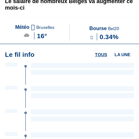
Le salaire de nombreux Belges va augmenter ce
mois-ci
Météo
Bruxelles
Bourse
Bel20
16°
0.34%
Le fil info
TOUS
LA UNE