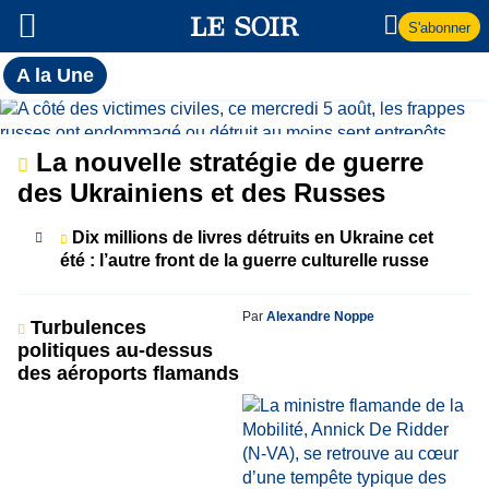
S'abonner
Toutes
A la Une
l'actualité
A
du Soir
la
La nouvelle stratégie de guerre
des Ukrainiens et des Russes
Une
Dix millions de livres détruits en Ukraine cet
été : l’autre front de la guerre culturelle russe
Par
Alexandre Noppe
Turbulences
politiques au-dessus
des aéroports flamands