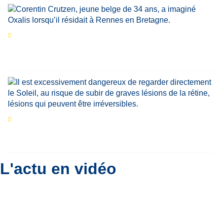
Portrait
La success-story : Corentin Crutzen,
le fondateur de la première école de cuisine
végétale en Belgique
Eclipse du 12 août : que va-t-il se passer dans
le ciel belge ?
Par
Bernard Padoan
L'actu en vidéo