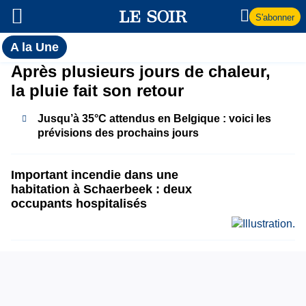
S'abonner
Toutes
A la Une
l'actualité
A
Après plusieurs jours de chaleur,
du Soir
la pluie fait son retour
la
Jusqu’à 35°C attendus en Belgique : voici les
Une
prévisions des prochains jours
Important incendie dans une
habitation à Schaerbeek : deux
occupants hospitalisés