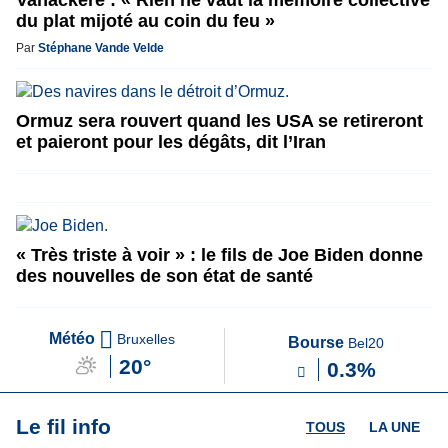
Vanackere : « Rien ne vaut la mémoire collective
du plat mijoté au coin du feu »
Par
Stéphane Vande Velde
Ormuz sera rouvert quand les USA se retireront
et paieront pour les dégâts, dit l’Iran
« Très triste à voir » : le fils de Joe Biden donne
des nouvelles de son état de santé
Météo
Bruxelles
Bourse
Bel20
20°
0.3%
Le fil info
TOUS
LA UNE