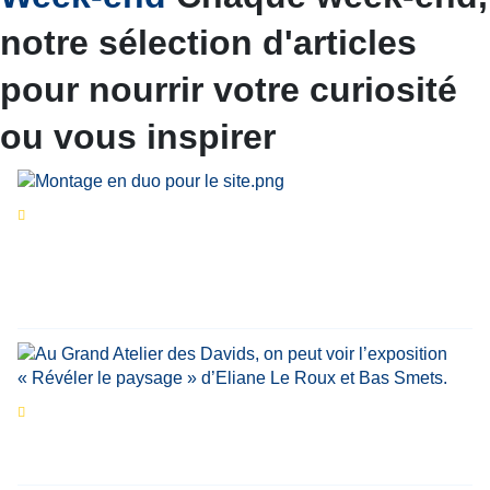
notre sélection d'articles
pour nourrir votre curiosité
ou vous inspirer
Séries d’été
« Le jour d’avant » : cinq
personnalités reviennent sur un évènement
marquant de leur carrière
Par
Bernard Demonty
,
Candice Bussoli
,
Philippe Vande Weyer
,
Didier Zacharie
,
Jean-Claude Vantroyen
Les expositions prolongent la magie des
Estivales du Haut-Calavon
Par
Jean-Marie Wynants