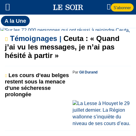
S'abonner
Toutes
A la Une
l'actualité
A
du Soir
Témoignages
Ceuta : « Quand
la
j’ai vu les messages, je n’ai pas
hésité à partir »
Une
Par
Gil Durand
Les cours d’eau belges
restent sous la menace
d’une sécheresse
prolongée