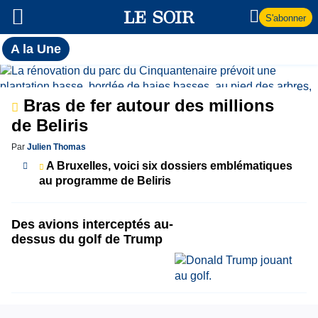
S'abonner
Toutes
A la Une
l'actualité
A
du Soir
la
Bras de fer autour des millions
de Beliris
Une
Par
Julien Thomas
A Bruxelles, voici six dossiers emblématiques
au programme de Beliris
Des avions interceptés au-
dessus du golf de Trump