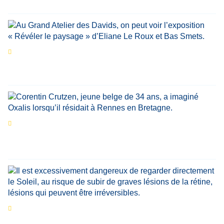
Didier Zacharie
,
Jean-Claude Vantroyen
Les expositions prolongent la magie des
Estivales du Haut-Calavon
Par
Jean-Marie Wynants
Portrait
La success-story : Corentin Crutzen,
le fondateur de la première école de cuisine
végétale en Belgique
Eclipse du 12 août : que va-t-il se passer dans
le ciel belge ?