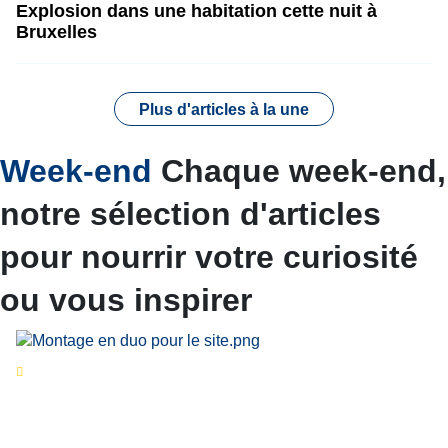
Explosion dans une habitation cette nuit à
Bruxelles
Plus d'articles à la une
Week-end
Chaque week-end,
notre sélection d'articles
pour nourrir votre curiosité
ou vous inspirer
Séries d’été
« Le jour d’avant » : cinq
personnalités reviennent sur un évènement
marquant de leur carrière
Par
Bernard Demonty
,
Candice Bussoli
,
Philippe Vande Weyer
,