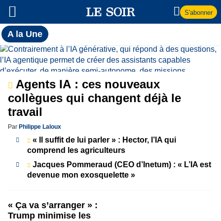
S'abonner
Toutes
A la Une
l'actualité
A
du Soir
la
Agents IA : ces nouveaux
Une
collègues qui changent déjà le
travail
Par
Philippe Laloux
« Il suffit de lui parler » : Hector, l’IA qui
comprend les agriculteurs
Jacques Pommeraud (CEO d’Inetum) : « L’IA est
devenue mon exosquelette »
« Ça va s’arranger » :
Trump minimise les