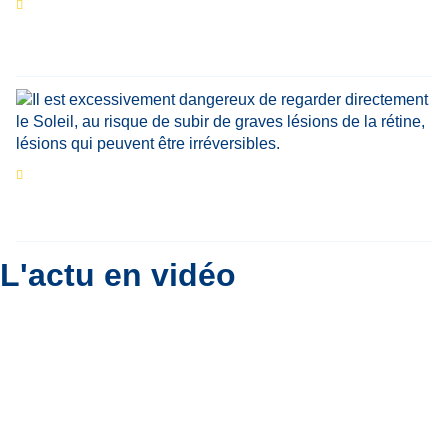
Portrait
La success-story : Corentin Crutzen,
le fondateur de la première école de cuisine
végétale en Belgique
Eclipse du 12 août : que va-t-il se passer dans
le ciel belge ?
Par
Bernard Padoan
L'actu en vidéo