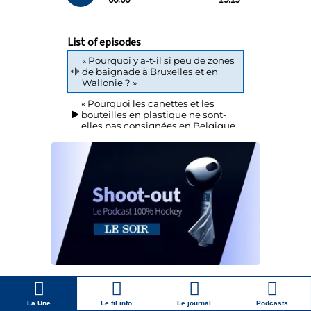
La Une
Le fil info
Le journal
Podcasts