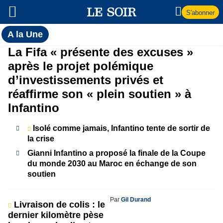
S'abonner
Toutes
A la Une
l'actualité
A
La Fifa « présente des excuses »
du Soir
après le projet polémique
la
d’investissements privés et
réaffirme son « plein soutien » à
Une
Infantino
Isolé comme jamais, Infantino tente de sortir de
la crise
Gianni Infantino a proposé la finale de la Coupe
du monde 2030 au Maroc en échange de son
soutien
Par
Gil Durand
Livraison de colis : le
dernier kilomètre pèse