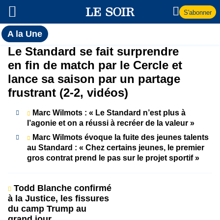
S'abonner
Toutes
A la Une
l'actualité
A
Le Standard se fait surprendre
du Soir
en fin de match par le Cercle et
la
lance sa saison par un partage
frustrant (2-2, vidéos)
Une
Marc Wilmots : « Le Standard n’est plus à
l’agonie et on a réussi à recréer de la valeur »
Marc Wilmots évoque la fuite des jeunes talents
au Standard : « Chez certains jeunes, le premier
gros contrat prend le pas sur le projet sportif »
Todd Blanche confirmé
à la Justice, les fissures
du camp Trump au
grand jour