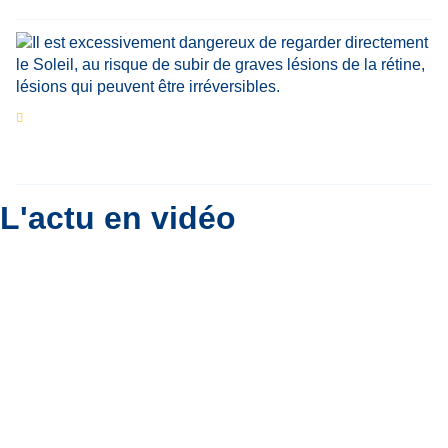
Eclipse du 12 août : que va-t-il se passer dans
le ciel belge ?
Par
Bernard Padoan
L'actu en vidéo