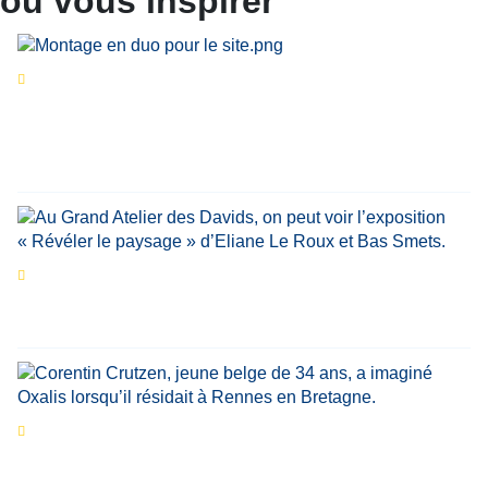
ou vous inspirer
Séries d’été
« Le jour d’avant » : cinq
personnalités reviennent sur un évènement
marquant de leur carrière
Par
Bernard Demonty
,
Candice Bussoli
,
Philippe Vande Weyer
,
Didier Zacharie
,
Jean-Claude Vantroyen
Les expositions prolongent la magie des
Estivales du Haut-Calavon
Par
Jean-Marie Wynants
Portrait
La success-story : Corentin Crutzen,
le fondateur de la première école de cuisine
végétale en Belgique