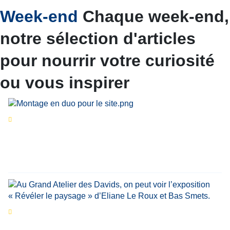
Week-end
Chaque week-end,
notre sélection d'articles
pour nourrir votre curiosité
ou vous inspirer
Séries d’été
« Le jour d’avant » : cinq
personnalités reviennent sur un évènement
marquant de leur carrière
Par
Bernard Demonty
,
Candice Bussoli
,
Philippe Vande Weyer
,
Didier Zacharie
,
Jean-Claude Vantroyen
Les expositions prolongent la magie des
Estivales du Haut-Calavon