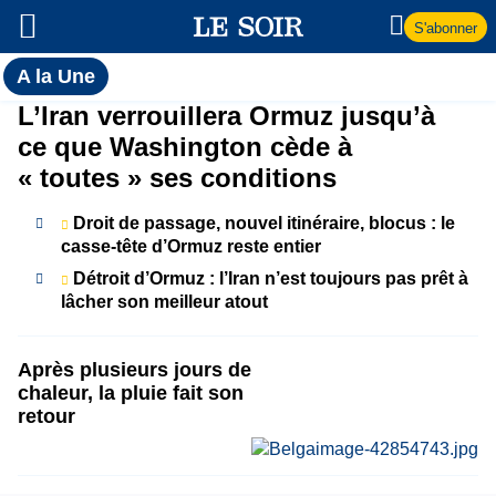
S'abonner
Toutes
A la Une
l'actualité
A
L’Iran verrouillera Ormuz jusqu’à
du Soir
ce que Washington cède à
la
« toutes » ses conditions
Une
Droit de passage, nouvel itinéraire, blocus : le
casse-tête d’Ormuz reste entier
Détroit d’Ormuz : l’Iran n’est toujours pas prêt à
lâcher son meilleur atout
Après plusieurs jours de
chaleur, la pluie fait son
retour