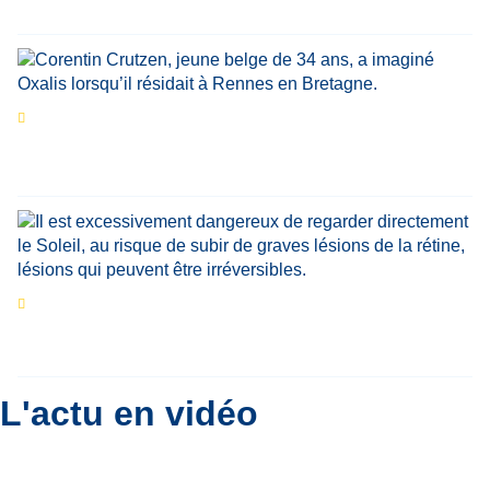
Par
Jean-Marie Wynants
Portrait
La success-story : Corentin Crutzen,
le fondateur de la première école de cuisine
végétale en Belgique
Eclipse du 12 août : que va-t-il se passer dans
le ciel belge ?
Par
Bernard Padoan
L'actu en vidéo