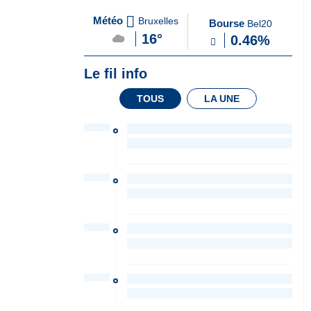
A
du Soir
Météo
Bruxelles
Bourse
Bel20
la
16°
0.46%
Une
Le fil info
TOUS
LA UNE