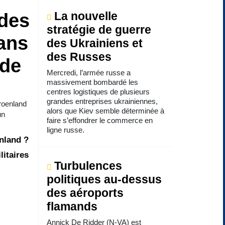
 des
La nouvelle
stratégie de guerre
ans
des Ukrainiens et
des Russes
 de
Mercredi, l’armée russe a
massivement bombardé les
centres logistiques de plusieurs
grandes entreprises ukrainiennes,
Groenland
alors que Kiev semble déterminée à
un
faire s’effondrer le commerce en
ligne russe.
enland ?
litaires
Turbulences
politiques au-dessus
des aéroports
flamands
Annick De Ridder (N-VA) est