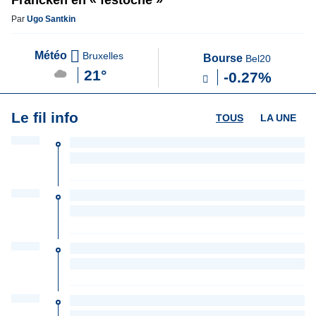
Francken en « festoche »
Par
Ugo Santkin
Météo
Bruxelles
Bourse
Bel20
21°
-0.27%
Le fil info
TOUS
LA UNE