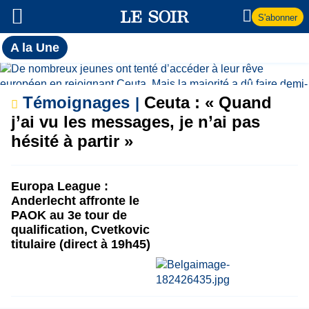
S'abonner
Toutes
A la Une
l'actualité
A
du Soir
la
Témoignages
Ceuta : « Quand
j’ai vu les messages, je n’ai pas
Une
hésité à partir »
Europa League :
Anderlecht affronte le
PAOK au 3e tour de
qualification, Cvetkovic
titulaire (direct à 19h45)