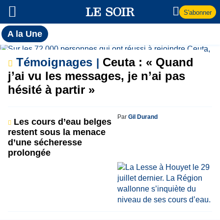
S'abonner
Toutes
A la Une
l'actualité
A
du Soir
Témoignages
Ceuta : « Quand
la
j’ai vu les messages, je n’ai pas
hésité à partir »
Une
Par
Gil Durand
Les cours d’eau belges
restent sous la menace
d’une sécheresse
prolongée