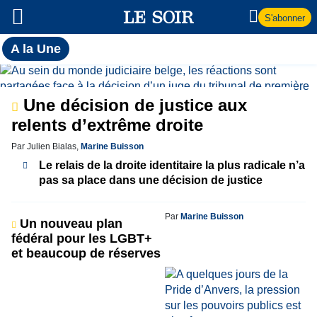
S'abonner
Toutes
A la Une
l'actualité
A
du Soir
la
Une décision de justice aux
relents d’extrême droite
Une
Par Julien Bialas,
Marine Buisson
Le relais de la droite identitaire la plus radicale n’a
pas sa place dans une décision de justice
Par
Marine Buisson
Un nouveau plan
fédéral pour les LGBT+
et beaucoup de réserves