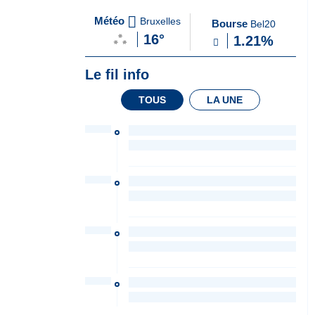
A
du Soir
Météo
Bruxelles
Bourse
Bel20
la
16°
1.21%
Une
Le fil info
TOUS
LA UNE