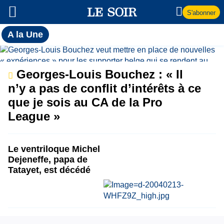
S'abonner
Toutes
A la Une
l'actualité
A
du Soir
la
Georges-Louis Bouchez : « Il
n’y a pas de conflit d’intérêts à ce
Une
que je sois au CA de la Pro
League »
Le ventriloque Michel
Dejeneffe, papa de
Tatayet, est décédé