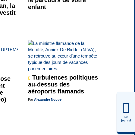
le parcours de votre
an, la
enfant
vestit
Turbulences politiques
pose
au-dessus des
nt
aéroports flamands
le
éo)
Par
Alexandre Noppe
Le
journal