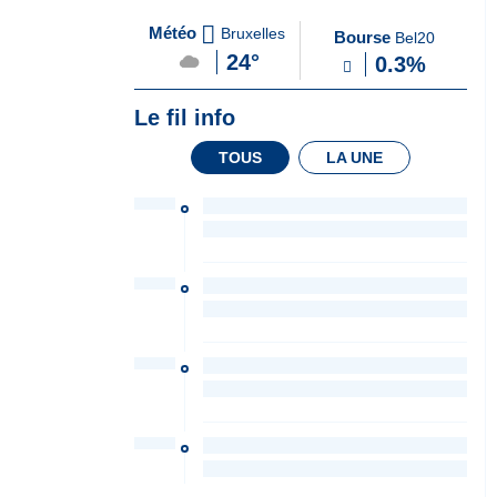
A
du Soir
Météo
Bruxelles
Bourse
Bel20
la
24°
0.3%
Une
Le fil info
TOUS
LA UNE