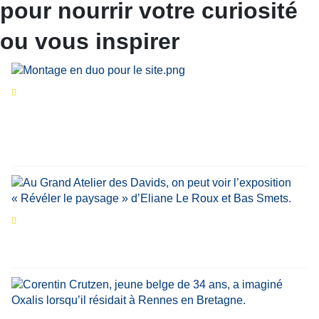
pour nourrir votre curiosité
ou vous inspirer
Séries d’été
« Le jour d’avant » : cinq
personnalités reviennent sur un évènement
marquant de leur carrière
Par
Bernard Demonty
,
Candice Bussoli
,
Philippe Vande Weyer
,
Didier Zacharie
,
Jean-Claude Vantroyen
Les expositions prolongent la magie des
Estivales du Haut-Calavon
Par
Jean-Marie Wynants