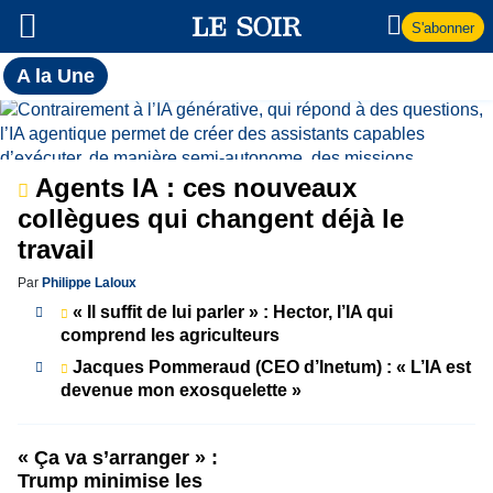
S'abonner
Toutes
A la Une
l'actualité
A
du Soir
la
Agents IA : ces nouveaux
Une
collègues qui changent déjà le
travail
Par
Philippe Laloux
« Il suffit de lui parler » : Hector, l’IA qui
comprend les agriculteurs
Jacques Pommeraud (CEO d’Inetum) : « L’IA est
devenue mon exosquelette »
« Ça va s’arranger » :
Trump minimise les