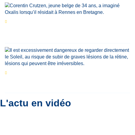
Portrait
La success-story : Corentin Crutzen,
le fondateur de la première école de cuisine
végétale en Belgique
Eclipse du 12 août : que va-t-il se passer dans
le ciel belge ?
Par
Bernard Padoan
L'actu en vidéo