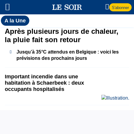
S'abonner
Toutes
A la Une
l'actualité
A
Après plusieurs jours de chaleur,
du Soir
la pluie fait son retour
la
Jusqu’à 35°C attendus en Belgique : voici les
Une
prévisions des prochains jours
Important incendie dans une
habitation à Schaerbeek : deux
occupants hospitalisés