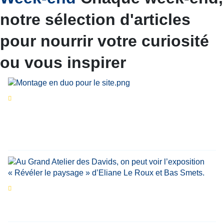
notre sélection d'articles
pour nourrir votre curiosité
ou vous inspirer
Séries d’été
« Le jour d’avant » : cinq
personnalités reviennent sur un évènement
marquant de leur carrière
Par
Bernard Demonty
,
Candice Bussoli
,
Philippe Vande Weyer
,
Didier Zacharie
,
Jean-Claude Vantroyen
Les expositions prolongent la magie des
Estivales du Haut-Calavon
Par
Jean-Marie Wynants