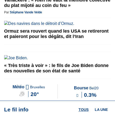
Vanackere : « Rien ne vaut la mémoire collective
du plat mijoté au coin du feu »
Par
Stéphane Vande Velde
Ormuz sera rouvert quand les USA se retireront
et paieront pour les dégâts, dit l’Iran
« Très triste à voir » : le fils de Joe Biden donne
des nouvelles de son état de santé
Météo
Bruxelles
Bourse
Bel20
20°
0.3%
Le fil info
TOUS
LA UNE