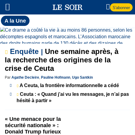
S'abonner
Toutes
A la Une
l'actualité
A
du Soir
la
Enquête
Une semaine après, à
Une
la recherche des origines de la
crise de Ceuta
Par
Agathe Decleire
,
Pauline Hofmann
,
Ugo Santkin
A Ceuta, la frontière informationnelle a cédé
Ceuta : « Quand j’ai vu les messages, je n’ai pas
hésité à partir »
« Une menace pour la
sécurité nationale » :
Donald Trump furieux