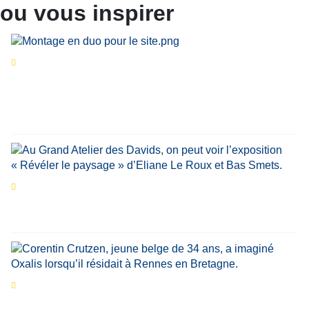
ou vous inspirer
Séries d’été
« Le jour d’avant » : cinq
personnalités reviennent sur un évènement
marquant de leur carrière
Par
Bernard Demonty
,
Candice Bussoli
,
Philippe Vande Weyer
,
Didier Zacharie
,
Jean-Claude Vantroyen
Les expositions prolongent la magie des
Estivales du Haut-Calavon
Par
Jean-Marie Wynants
Portrait
La success-story : Corentin Crutzen,
le fondateur de la première école de cuisine