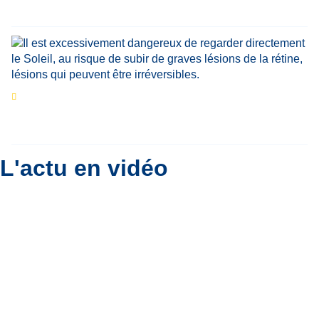
végétale en Belgique
Eclipse du 12 août : que va-t-il se passer dans
le ciel belge ?
Par
Bernard Padoan
L'actu en vidéo