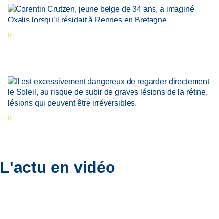
Portrait
La success-story : Corentin Crutzen,
le fondateur de la première école de cuisine
végétale en Belgique
Eclipse du 12 août : que va-t-il se passer dans
le ciel belge ?
Par
Bernard Padoan
L'actu en vidéo