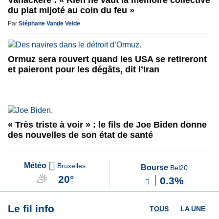
Vanackere : « Rien ne vaut la mémoire collective
du plat mijoté au coin du feu »
Par
Stéphane Vande Velde
Ormuz sera rouvert quand les USA se retireront
et paieront pour les dégâts, dit l’Iran
« Très triste à voir » : le fils de Joe Biden donne
des nouvelles de son état de santé
Météo
Bruxelles
Bourse
Bel20
20°
0.3%
Le fil info
TOUS
LA UNE