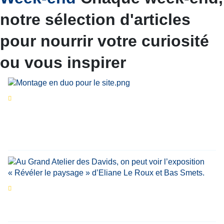
notre sélection d'articles
pour nourrir votre curiosité
ou vous inspirer
Séries d’été
« Le jour d’avant » : cinq
personnalités reviennent sur un évènement
marquant de leur carrière
Par
Bernard Demonty
,
Candice Bussoli
,
Philippe Vande Weyer
,
Didier Zacharie
,
Jean-Claude Vantroyen
Les expositions prolongent la magie des
Estivales du Haut-Calavon
Par
Jean-Marie Wynants