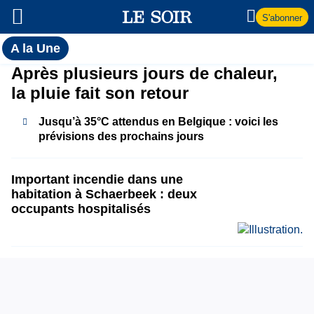
S'abonner
Toutes
A la Une
l'actualité
A
Après plusieurs jours de chaleur,
du Soir
la pluie fait son retour
la
Jusqu’à 35°C attendus en Belgique : voici les
Une
prévisions des prochains jours
Important incendie dans une
habitation à Schaerbeek : deux
occupants hospitalisés