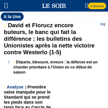
S'abonner
Toutes
A la Une
l'actualité
A
David et Florucz encore
du Soir
buteurs, le banc qui fait la
la
différence : les bulletins des
Unionistes après la nette victoire
Une
contre Westerlo (1-5)
Départs, blessure, erreurs : la défense est un
chantier prioritaire à l’Union en ce début de
saison
Analyse
Première
valse manquée pour le
Standard qui se prend
les pieds dans son
tapis face au Cercle de