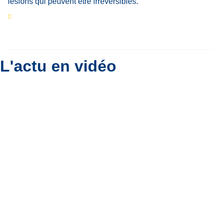
Eclipse du 12 août : que va-t-il se passer dans
le ciel belge ?
Par
Bernard Padoan
L'actu en vidéo