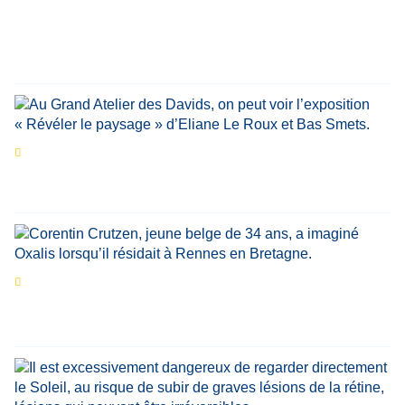
personnalités reviennent sur un évènement
marquant de leur carrière
Par
Bernard Demonty
,
Candice Bussoli
,
Philippe Vande Weyer
,
Didier Zacharie
,
Jean-Claude Vantroyen
Les expositions prolongent la magie des
Estivales du Haut-Calavon
Par
Jean-Marie Wynants
Portrait
La success-story : Corentin Crutzen,
le fondateur de la première école de cuisine
végétale en Belgique