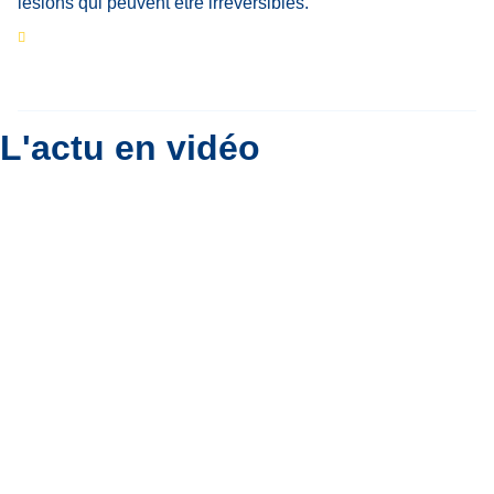
Eclipse du 12 août : que va-t-il se passer dans
le ciel belge ?
Par
Bernard Padoan
L'actu en vidéo