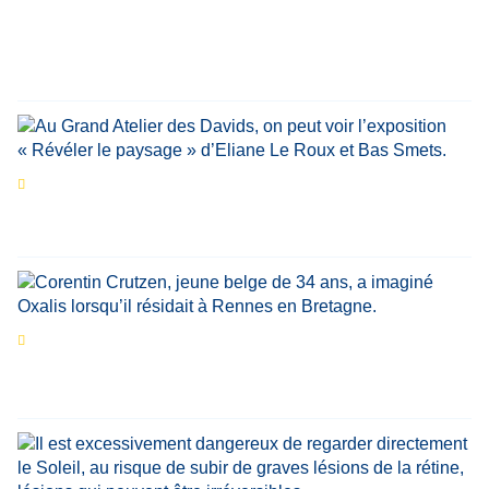
personnalités reviennent sur un évènement
marquant de leur carrière
Par
Bernard Demonty
,
Candice Bussoli
,
Philippe Vande Weyer
,
Didier Zacharie
,
Jean-Claude Vantroyen
Les expositions prolongent la magie des
Estivales du Haut-Calavon
Par
Jean-Marie Wynants
Portrait
La success-story : Corentin Crutzen,
le fondateur de la première école de cuisine
végétale en Belgique