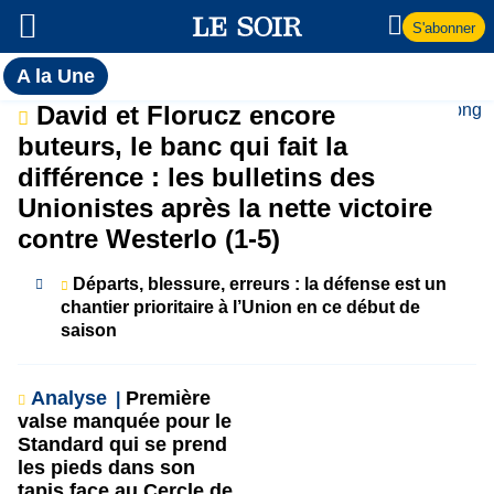
S'abonner
Toutes
A la Une
l'actualité
A
David et Florucz encore
du Soir
buteurs, le banc qui fait la
la
différence : les bulletins des
Unionistes après la nette victoire
Une
contre Westerlo (1-5)
Départs, blessure, erreurs : la défense est un
chantier prioritaire à l’Union en ce début de
saison
Analyse
Première
valse manquée pour le
Standard qui se prend
les pieds dans son
tapis face au Cercle de