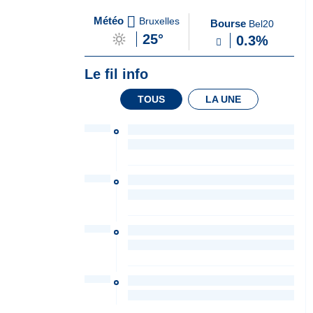
A
du Soir
Météo
Bruxelles
Bourse
Bel20
la
25°
0.3%
Une
Le fil info
TOUS
LA UNE