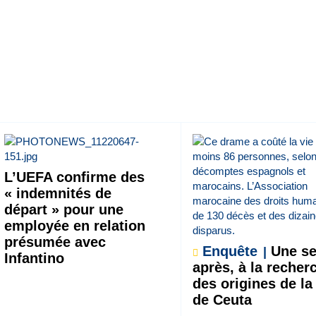
L’UEFA confirme des
« indemnités de
départ » pour une
employée en relation
présumée avec
Enquête
Une s
Infantino
après, à la recher
des origines de la
de Ceuta