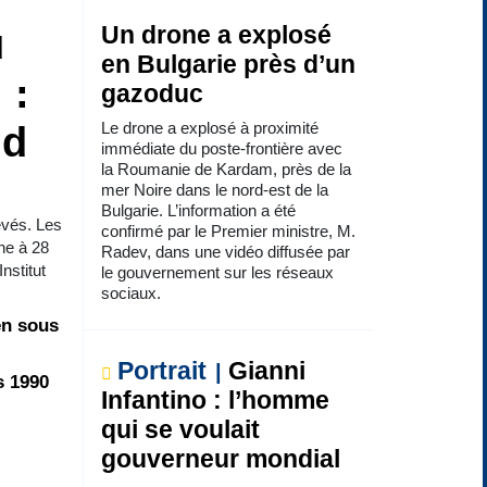
u
Un drone a explosé
en Bulgarie près d’un
 :
gazoduc
Le drone a explosé à proximité
ud
immédiate du poste-frontière avec
la Roumanie de Kardam, près de la
mer Noire dans le nord-est de la
Bulgarie. L’information a été
evés. Les
confirmé par le Premier ministre, M.
ne à 28
Radev, dans une vidéo diffusée par
nstitut
le gouvernement sur les réseaux
sociaux.
en sous
Portrait
Gianni
s 1990
Infantino : l’homme
qui se voulait
gouverneur mondial