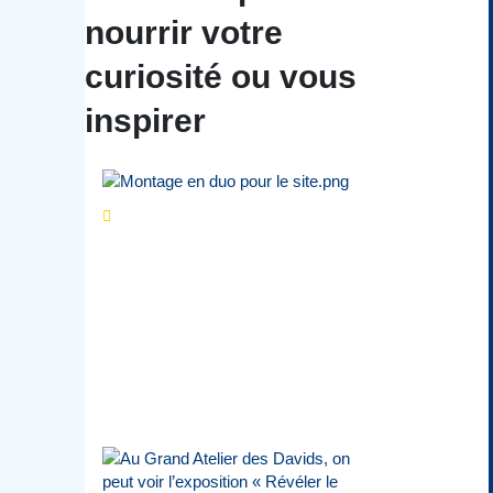
nourrir votre
curiosité ou vous
inspirer
Séries d’été
« Le jour
d’avant » : cinq
personnalités
reviennent sur un
évènement marquant de
leur carrière
Par
Bernard Demonty
,
Candice Bussoli
,
Philippe Vande Weyer
,
Didier Zacharie
,
Jean-Claude Vantroyen