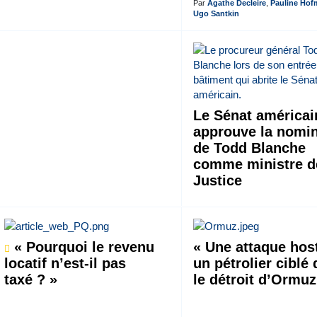
Par
Agathe Decleire
,
Pauline Ho
Ugo Santkin
Le Sénat américai
approuve la nomin
de Todd Blanche
comme ministre d
Justice
« Pourquoi le revenu
« Une attaque host
locatif n’est-il pas
un pétrolier ciblé
taxé ? »
le détroit d’Ormuz