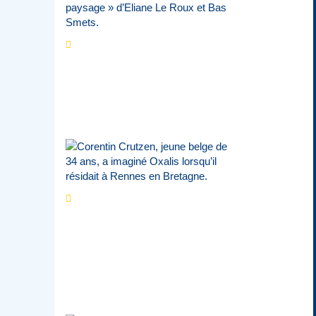
Les expositions
prolongent la magie des
Estivales du Haut-
Calavon
Par
Jean-Marie Wynants
Portrait
La success-
story : Corentin
Crutzen, le fondateur de
la première école de
cuisine végétale en
Belgique