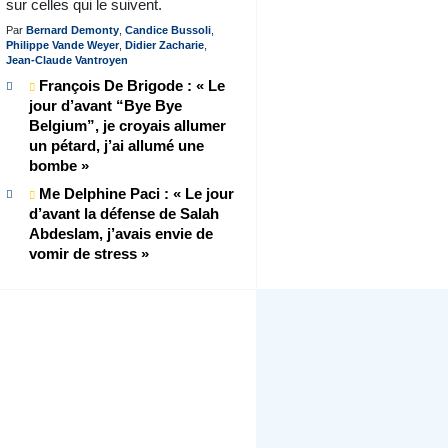
sur celles qui le suivent.
Par
Bernard Demonty
,
Candice Bussoli
,
Philippe Vande Weyer
,
Didier Zacharie
,
Jean-Claude Vantroyen
François De Brigode : « Le
jour d’avant “Bye Bye
Belgium”, je croyais allumer
un pétard, j’ai allumé une
bombe »
Me Delphine Paci : « Le jour
d’avant la défense de Salah
Abdeslam, j’avais envie de
vomir de stress »