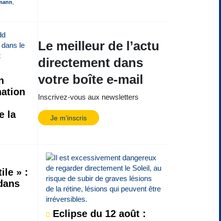
fmann
,
Le meilleur de l’actu
directement dans
votre boîte e-mail
n
ation
Inscrivez-vous aux newsletters
e la
Je m'inscris
ile » :
 dans
Eclipse du 12 août :