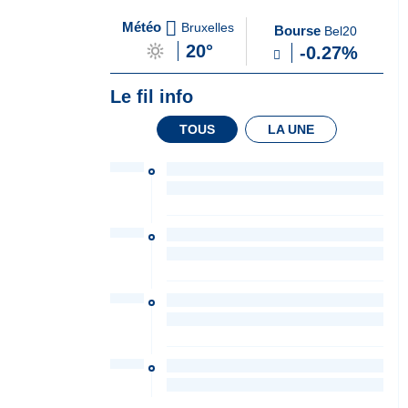
A
du Soir
Météo
Bruxelles
Bourse
Bel20
la
20°
-0.27%
Une
Le fil info
TOUS
LA UNE