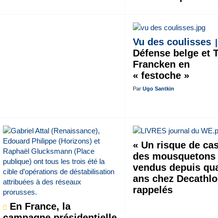
Vu des coulisses
Défense belge et 
Francken en
« festoche »
Par
Ugo Santkin
« Un risque de cas
des mousquetons
vendus depuis qu
ans chez Decathl
rappelés
En France, la
campagne présidentielle