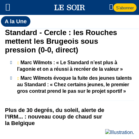
S'abonner
Toutes
A la Une
l'actualité
A
Standard - Cercle : les Rouches
du Soir
mettent les Brugeois sous
la
pression (0-0, direct)
Une
Marc Wilmots : « Le Standard n’est plus à
l’agonie et on a réussi à recréer de la valeur »
Marc Wilmots évoque la fuite des jeunes talents
au Standard : « Chez certains jeunes, le premier
gros contrat prend le pas sur le projet sportif »
Plus de 30 degrés, du soleil, alerte de
l’IRM... : nouveau coup de chaud sur
la Belgique