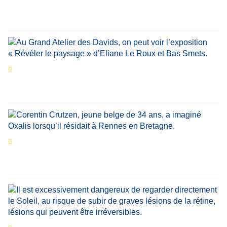
Par
Bernard Demonty
,
Candice Bussoli
,
Philippe Vande Weyer
,
Didier Zacharie
,
Jean-Claude Vantroyen
Les expositions prolongent la magie des
Estivales du Haut-Calavon
Par
Jean-Marie Wynants
Portrait
La success-story : Corentin Crutzen,
le fondateur de la première école de cuisine
végétale en Belgique
Eclipse du 12 août : que va-t-il se passer dans