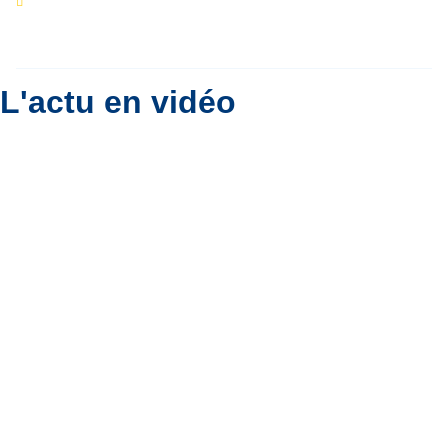
le ciel belge ?
Par
Bernard Padoan
L'actu en vidéo