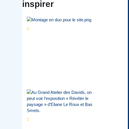
inspirer
Séries d’été
« Le jour
d’avant » : cinq
personnalités
reviennent sur un
évènement marquant de
leur carrière
Par
Bernard Demonty
,
Candice Bussoli
,
Philippe Vande Weyer
,
Didier Zacharie
,
Jean-Claude Vantroyen
Les expositions
prolongent la magie des