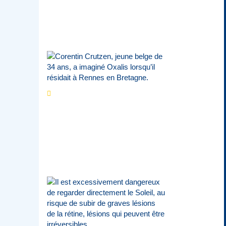
Estivales du Haut-
Calavon
Par
Jean-Marie Wynants
Portrait
La success-
story : Corentin
Crutzen, le fondateur de
la première école de
cuisine végétale en
Belgique