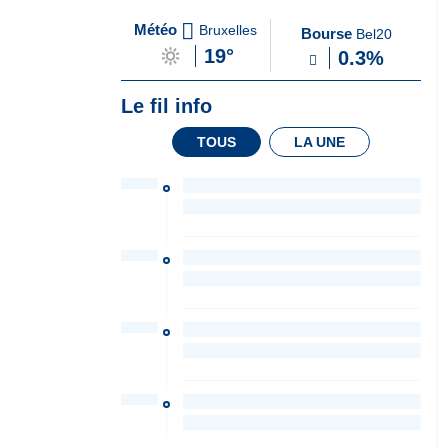
A
du Soir
Météo
Bruxelles
Bourse
Bel20
la
19°
0.3%
Une
Le fil info
TOUS
LA UNE