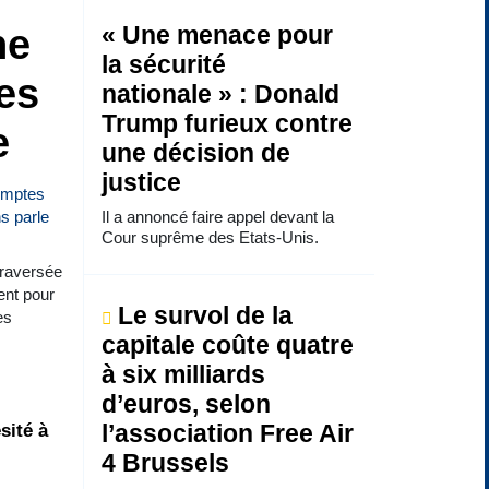
ne
« Une menace pour
la sécurité
es
nationale » : Donald
Trump furieux contre
e
une décision de
justice
Il a annoncé faire appel devant la
Cour suprême des Etats-Unis.
traversée
ent pour
Le survol de la
es
capitale coûte quatre
à six milliards
d’euros, selon
sité à
l’association Free Air
4 Brussels