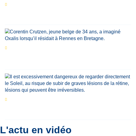
Les expositions prolongent la magie des
Estivales du Haut-Calavon
Par
Jean-Marie Wynants
Portrait
La success-story : Corentin Crutzen,
le fondateur de la première école de cuisine
végétale en Belgique
Eclipse du 12 août : que va-t-il se passer dans
le ciel belge ?
Par
Bernard Padoan
L'actu en vidéo