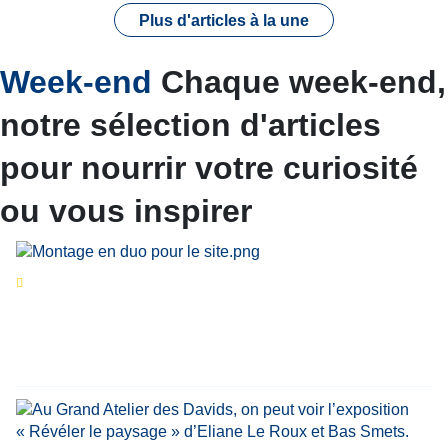
Plus d'articles à la une
Week-end
Chaque week-end,
notre sélection d'articles
pour nourrir votre curiosité
ou vous inspirer
Séries d’été
« Le jour d’avant » : cinq
personnalités reviennent sur un évènement
marquant de leur carrière
Par
Bernard Demonty
,
Candice Bussoli
,
Philippe Vande Weyer
,
Didier Zacharie
,
Jean-Claude Vantroyen