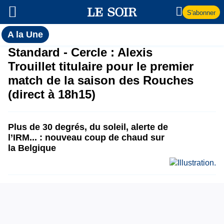
S'abonner
Toutes
A la Une
l'actualité
A
Standard - Cercle : Alexis
du Soir
Trouillet titulaire pour le premier
la
match de la saison des Rouches
(direct à 18h15)
Une
Plus de 30 degrés, du soleil, alerte de
l’IRM... : nouveau coup de chaud sur
la Belgique