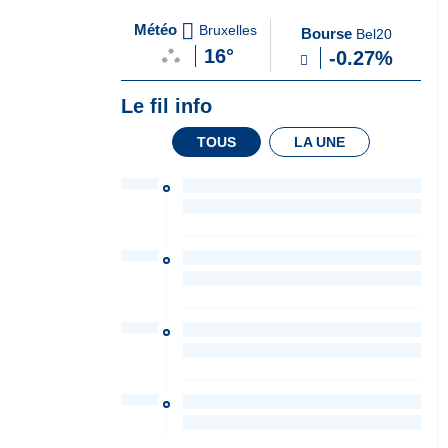
A
du Soir
Météo
Bruxelles
Bourse
Bel20
la
16°
-0.27%
Une
Le fil info
TOUS
LA UNE