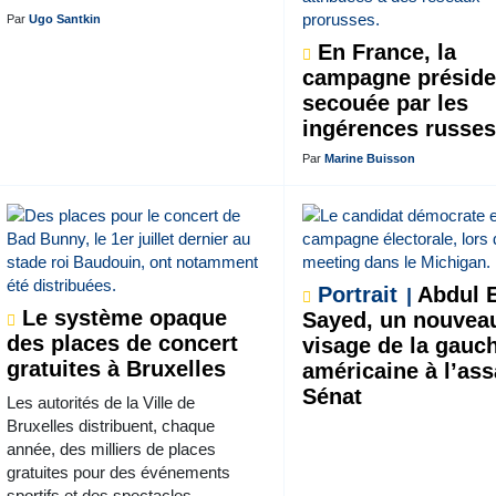
Par
Ugo Santkin
En France, la
campagne présiden
secouée par les
ingérences russe
Par
Marine Buisson
Portrait
Abdul E
Le système opaque
Sayed, un nouvea
des places de concert
visage de la gauc
gratuites à Bruxelles
américaine à l’as
Sénat
Les autorités de la Ville de
Bruxelles distribuent, chaque
année, des milliers de places
gratuites pour des événements
sportifs et des spectacles.