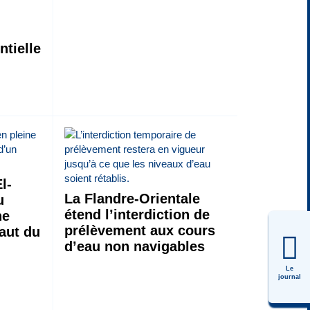
tielle
s
l-
La Flandre-Orientale
u
étend l’interdiction de
he
prélèvement aux cours
saut du
d’eau non navigables
Le
journal