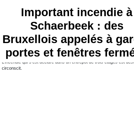
Important incendie à
Schaerbeek : des
Bruxellois appelés à ga
portes et fenêtres ferm
L’incendie qui s’est déclaré dans un entrepôt de trois étages est dé
circonscit.