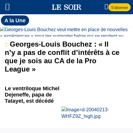
S'abonner
Toutes
A la Une
l'actualité
A
du Soir
la
Georges-Louis Bouchez : « Il
n’y a pas de conflit d’intérêts à ce
Une
que je sois au CA de la Pro
League »
Le ventriloque Michel
Dejeneffe, papa de
Tatayet, est décédé