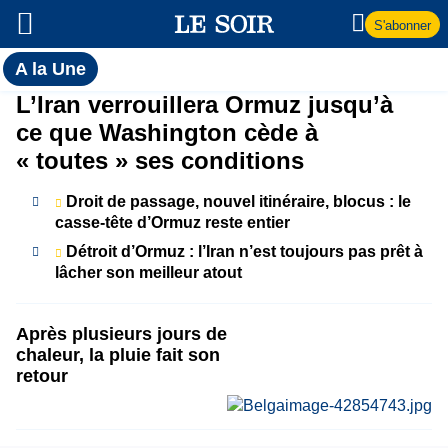
S'abonner
Toutes
A la Une
l'actualité
A
L’Iran verrouillera Ormuz jusqu’à
du Soir
ce que Washington cède à
la
« toutes » ses conditions
Une
Droit de passage, nouvel itinéraire, blocus : le
casse-tête d’Ormuz reste entier
Détroit d’Ormuz : l’Iran n’est toujours pas prêt à
lâcher son meilleur atout
Après plusieurs jours de
chaleur, la pluie fait son
retour