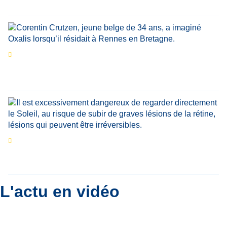
Par
Jean-Marie Wynants
Portrait
La success-story : Corentin Crutzen,
le fondateur de la première école de cuisine
végétale en Belgique
Eclipse du 12 août : que va-t-il se passer dans
le ciel belge ?
Par
Bernard Padoan
L'actu en vidéo