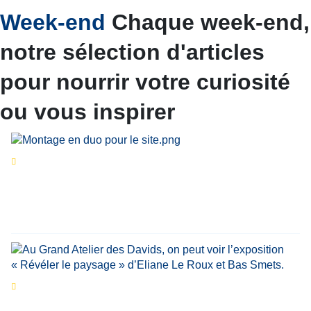
Week-end
Chaque week-end,
notre sélection d'articles
pour nourrir votre curiosité
ou vous inspirer
Séries d’été
« Le jour d’avant » : cinq
personnalités reviennent sur un évènement
marquant de leur carrière
Par
Bernard Demonty
,
Candice Bussoli
,
Philippe Vande Weyer
,
Didier Zacharie
,
Jean-Claude Vantroyen
Les expositions prolongent la magie des
Estivales du Haut-Calavon