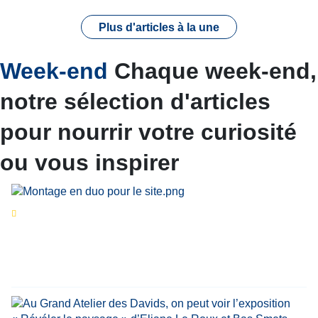
Plus d'articles à la une
Week-end
Chaque week-end,
notre sélection d'articles
pour nourrir votre curiosité
ou vous inspirer
Séries d’été
« Le jour d’avant » : cinq
personnalités reviennent sur un évènement
marquant de leur carrière
Par
Bernard Demonty
,
Candice Bussoli
,
Philippe Vande Weyer
,
Didier Zacharie
,
Jean-Claude Vantroyen