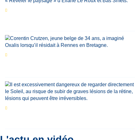
Les expositions prolongent la magie des
Estivales du Haut-Calavon
Par
Jean-Marie Wynants
Portrait
La success-story : Corentin Crutzen,
le fondateur de la première école de cuisine
végétale en Belgique
Eclipse du 12 août : que va-t-il se passer dans
le ciel belge ?
Par
Bernard Padoan
L'actu en vidéo