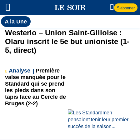
S'abonner
Toutes
A la Une
l'actualité
A
Westerlo – Union Saint-Gilloise :
du Soir
Olaru inscrit le 5e but unioniste (1-
la
5, direct)
Une
Analyse
Première
valse manquée pour le
Standard qui se prend
les pieds dans son
tapis face au Cercle de
Bruges (2-2)