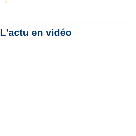
Eclipse du 12 août : que va-t-il se passer dans
le ciel belge ?
Par
Bernard Padoan
L'actu en vidéo