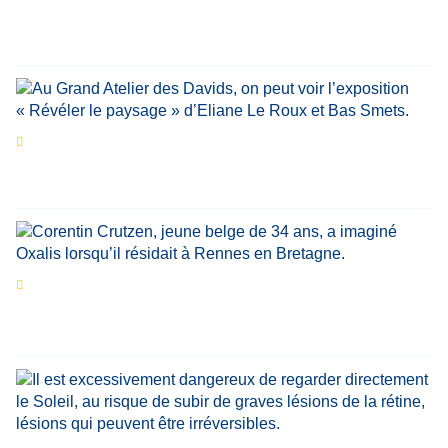
marquant de leur carrière
Par
Bernard Demonty
,
Candice Bussoli
,
Philippe Vande Weyer
,
Didier Zacharie
,
Jean-Claude Vantroyen
Les expositions prolongent la magie des
Estivales du Haut-Calavon
Par
Jean-Marie Wynants
Portrait
La success-story : Corentin Crutzen,
le fondateur de la première école de cuisine
végétale en Belgique