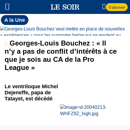
S'abonner
Toutes
A la Une
l'actualité
A
du Soir
la
Georges-Louis Bouchez : « Il
n’y a pas de conflit d’intérêts à ce
Une
que je sois au CA de la Pro
League »
Le ventriloque Michel
Dejeneffe, papa de
Tatayet, est décédé