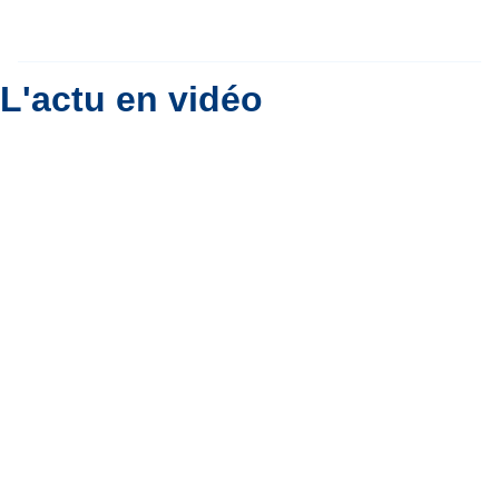
le ciel belge ?
Par
Bernard Padoan
L'actu en vidéo