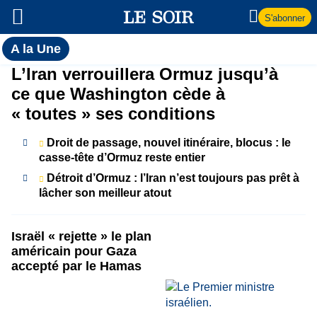
S'abonner
Toutes
A la Une
l'actualité
A
L’Iran verrouillera Ormuz jusqu’à
du Soir
ce que Washington cède à
la
« toutes » ses conditions
Une
Droit de passage, nouvel itinéraire, blocus : le
casse-tête d’Ormuz reste entier
Détroit d’Ormuz : l’Iran n’est toujours pas prêt à
lâcher son meilleur atout
Israël « rejette » le plan
américain pour Gaza
accepté par le Hamas