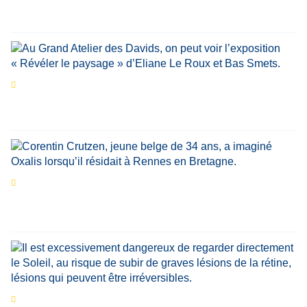
Par
Bernard Demonty
,
Candice Bussoli
,
Philippe Vande Weyer
,
Didier Zacharie
,
Jean-Claude Vantroyen
Les expositions prolongent la magie des
Estivales du Haut-Calavon
Par
Jean-Marie Wynants
Portrait
La success-story : Corentin Crutzen,
le fondateur de la première école de cuisine
végétale en Belgique
Eclipse du 12 août : que va-t-il se passer dans