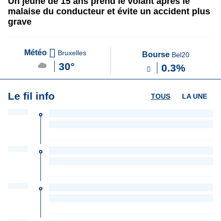
Un jeune de 15 ans prend le volant après le
malaise du conducteur et évite un accident plus
grave
Météo
Bruxelles
Bourse
Bel20
30°
0.3%
Le fil info
TOUS
LA UNE