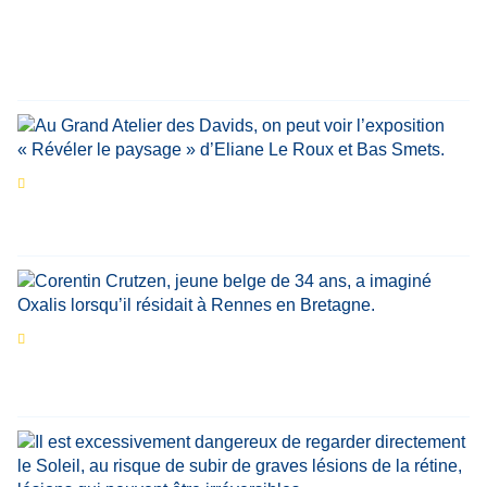
personnalités reviennent sur un évènement
marquant de leur carrière
Par
Bernard Demonty
,
Candice Bussoli
,
Philippe Vande Weyer
,
Didier Zacharie
,
Jean-Claude Vantroyen
Les expositions prolongent la magie des
Estivales du Haut-Calavon
Par
Jean-Marie Wynants
Portrait
La success-story : Corentin Crutzen,
le fondateur de la première école de cuisine
végétale en Belgique