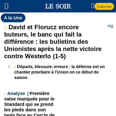
S'abonner
Toutes
A la Une
l'actualité
A
David et Florucz encore
du Soir
buteurs, le banc qui fait la
la
différence : les bulletins des
Unionistes après la nette victoire
Une
contre Westerlo (1-5)
Départs, blessure, erreurs : la défense est un
chantier prioritaire à l’Union en ce début de
saison
Analyse
Première
valse manquée pour le
Standard qui se prend
les pieds dans son
tapis face au Cercle de