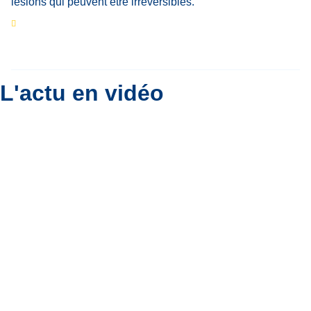
Eclipse du 12 août : que va-t-il se passer dans
le ciel belge ?
Par
Bernard Padoan
L'actu en vidéo