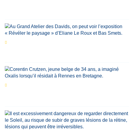
marquant de leur carrière
Par
Bernard Demonty
,
Candice Bussoli
,
Philippe Vande Weyer
,
Didier Zacharie
,
Jean-Claude Vantroyen
Les expositions prolongent la magie des
Estivales du Haut-Calavon
Par
Jean-Marie Wynants
Portrait
La success-story : Corentin Crutzen,
le fondateur de la première école de cuisine
végétale en Belgique