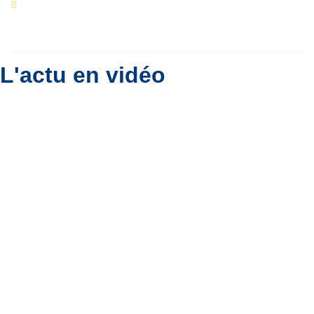
Eclipse du 12 août : que va-t-il se passer dans
le ciel belge ?
Par
Bernard Padoan
L'actu en vidéo