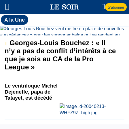
S'abonner
Toutes
A la Une
l'actualité
A
du Soir
la
Georges-Louis Bouchez : « Il
n’y a pas de conflit d’intérêts à ce
Une
que je sois au CA de la Pro
League »
Le ventriloque Michel
Dejeneffe, papa de
Tatayet, est décédé