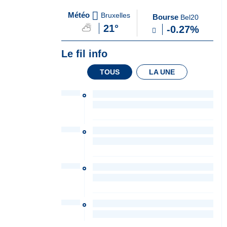
A
du Soir
Météo
Bruxelles
Bourse
Bel20
la
21°
-0.27%
Une
Le fil info
TOUS
LA UNE