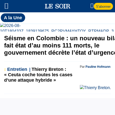
S'abonner
Toutes
A la Une
l'actualité
A
du Soir
la
Séisme en Colombie : un nouveau bi
fait état d’au moins 111 morts, le
Une
gouvernement décrète l’état d’urgenc
Par
Pauline Hofmann
Entretien
Thierry Breton :
« Ceuta coche toutes les cases
d’une attaque hybride »