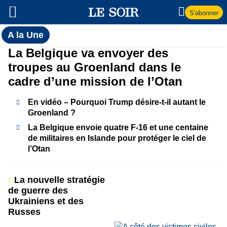
S'abonner
Toutes
A la Une
l'actualité
A
La Belgique va envoyer des
du Soir
troupes au Groenland dans le
la
cadre d’une mission de l’Otan
Une
En vidéo – Pourquoi Trump désire-t-il autant le
Groenland ?
La Belgique envoie quatre F-16 et une centaine
de militaires en Islande pour protéger le ciel de
l’Otan
La nouvelle stratégie
de guerre des
Ukrainiens et des
Russes