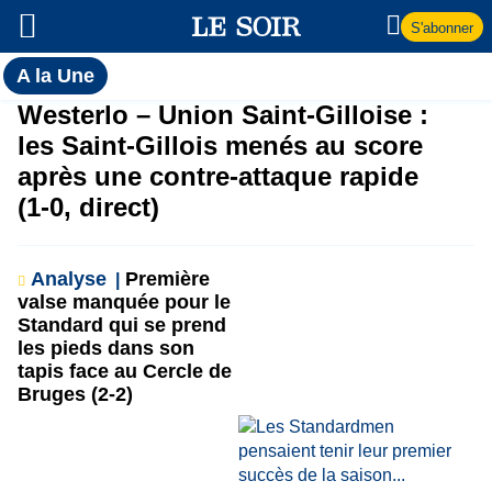
S'abonner
Toutes
A la Une
l'actualité
A
Westerlo – Union Saint-Gilloise :
du Soir
les Saint-Gillois menés au score
la
après une contre-attaque rapide
(1-0, direct)
Une
Analyse
Première
valse manquée pour le
Standard qui se prend
les pieds dans son
tapis face au Cercle de
Bruges (2-2)