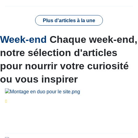
Plus d'articles à la une
Week-end
Chaque week-end,
notre sélection d'articles
pour nourrir votre curiosité
ou vous inspirer
Séries d’été
« Le jour d’avant » : cinq
personnalités reviennent sur un évènement
marquant de leur carrière
Par
Bernard Demonty
,
Candice Bussoli
,
Philippe Vande Weyer
,
Didier Zacharie
,
Jean-Claude Vantroyen