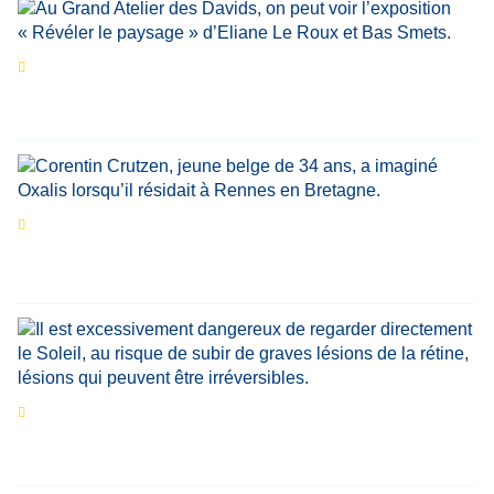
Les expositions prolongent la magie des
Estivales du Haut-Calavon
Par
Jean-Marie Wynants
Portrait
La success-story : Corentin Crutzen,
le fondateur de la première école de cuisine
végétale en Belgique
Eclipse du 12 août : que va-t-il se passer dans
le ciel belge ?
Par
Bernard Padoan