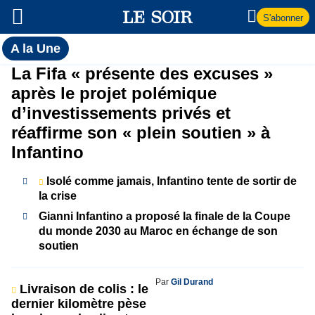
S'abonner
Toutes
A la Une
l'actualité
A
La Fifa « présente des excuses »
du Soir
après le projet polémique
la
d’investissements privés et
réaffirme son « plein soutien » à
Une
Infantino
Isolé comme jamais, Infantino tente de sortir de
la crise
Gianni Infantino a proposé la finale de la Coupe
du monde 2030 au Maroc en échange de son
soutien
Par
Gil Durand
Livraison de colis : le
dernier kilomètre pèse