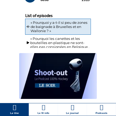
La Une
Le fil info
Le journal
Podcasts